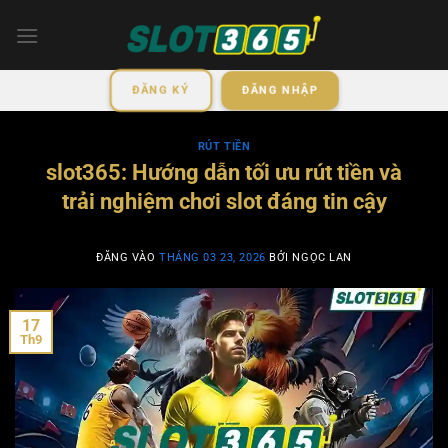
Bỏ
qua
nội
dung
ĐĂNG KÝ
ĐĂNG NHẬP
RÚT TIỀN
slot365: Hướng dẫn tối ưu rút tiền và
trải nghiệm chơi slot đáng tin cậy
ĐĂNG VÀO
THÁNG 03 23, 2026
BỞI
NGỌC LAN
17
Th9