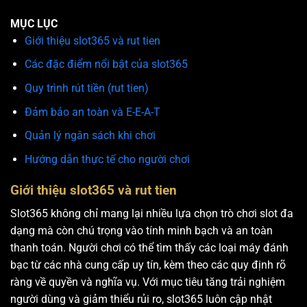
MỤC LỤC
Giới thiệu slot365 và rut tien
Các đặc điểm nổi bật của slot365
Quy trình rút tiền (rut tien)
Đảm bảo an toàn và E-E-A-T
Quản lý ngân sách khi chơi
Hướng dẫn thực tế cho người chơi
Giới thiệu slot365 và rut tien
Slot365 không chỉ mang lại nhiều lựa chọn trò chơi slot đa
dạng mà còn chú trọng vào tính minh bạch và an toàn
thanh toán. Người chơi có thể tìm thấy các loại máy đánh
bạc từ các nhà cung cấp uy tín, kèm theo các quy định rõ
ràng về quyền và nghĩa vụ. Với mục tiêu tăng trải nghiệm
người dùng và giảm thiểu rủi ro, slot365 luôn cập nhật