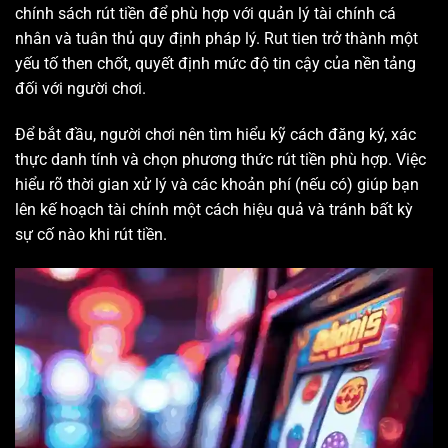
chính sách rút tiền để phù hợp với quản lý tài chính cá
nhân và tuân thủ quy định pháp lý. Rut tien trở thành một
yếu tố then chốt, quyết định mức độ tin cậy của nền tảng
đối với người chơi.
Để bắt đầu, người chơi nên tìm hiểu kỹ cách đăng ký, xác
thực danh tính và chọn phương thức rút tiền phù hợp. Việc
hiểu rõ thời gian xử lý và các khoản phí (nếu có) giúp bạn
lên kế hoạch tài chính một cách hiệu quả và tránh bất kỳ
sự cố nào khi rút tiền.