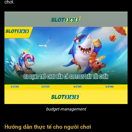
chơi.
budget-management
Hướng dẫn thực tế cho người chơi