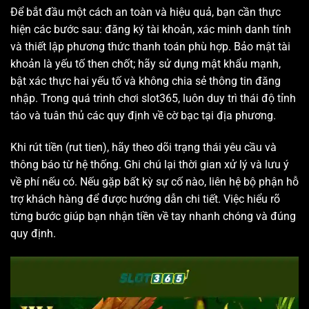
Để bắt đầu một cách an toàn và hiệu quả, bạn cần thực
hiện các bước sau: đăng ký tài khoản, xác minh danh tính
và thiết lập phương thức thanh toán phù hợp. Bảo mật tài
khoản là yếu tố then chốt; hãy sử dụng mật khẩu mạnh,
bật xác thực hai yếu tố và không chia sẻ thông tin đăng
nhập. Trong quá trình chơi slot365, luôn duy trì thái độ tỉnh
táo và tuân thủ các quy định về cờ bạc tại địa phương.
Khi rút tiền (rut tien), hãy theo dõi trạng thái yêu cầu và
thông báo từ hệ thống. Ghi chú lại thời gian xử lý và lưu ý
về phí nếu có. Nếu gặp bất kỳ sự cố nào, liên hệ bộ phận hỗ
trợ khách hàng để được hướng dẫn chi tiết. Việc hiểu rõ
từng bước giúp bạn nhận tiền về tay nhanh chóng và đúng
quy định.