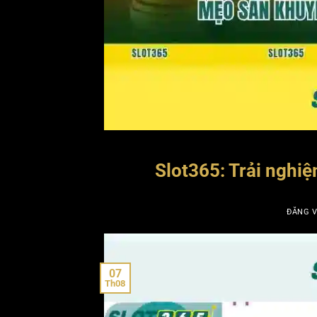
Slot365: Trải nghiệ
ĐĂNG 
07
Th08