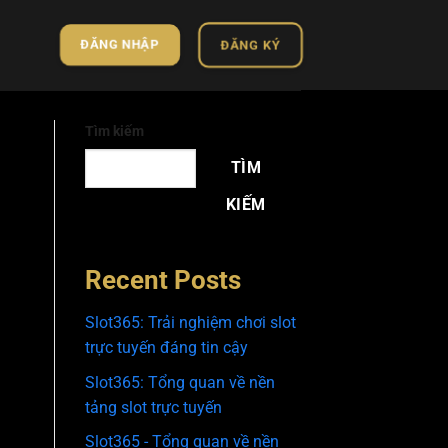
ĐĂNG NHẬP
ĐĂNG KÝ
Tìm kiếm
TÌM
KIẾM
Recent Posts
Slot365: Trải nghiệm chơi slot
trực tuyến đáng tin cậy
Slot365: Tổng quan về nền
tảng slot trực tuyến
Slot365 - Tổng quan về nền