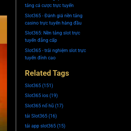
tảng cá cược trực tuyến
Slot365 - Đánh giá nền tảng
casino trực tuyến hàng đầu
Slot365: Nền tảng slot trực
tuyến đẳng cấp
Slot365 - trải nghiệm slot trực
tuyến đỉnh cao
Related Tags
Slot365 (151)
Slot365 ios (19)
Slot365 nổ hũ (17)
tải Slot365 (16)
tải app slot365 (15)