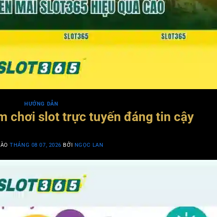
HƯỚNG DẪN
m chơi slot trực tuyến đáng tin cậy
VÀO
THÁNG 08 07, 2026
BỞI
NGỌC LAN