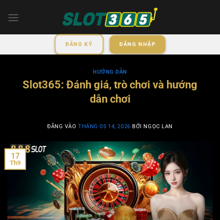
Bỏ
qua
nội
dung
ĐĂNG KÝ
ĐĂNG NHẬP
HƯỚNG DẪN
Slot365: Đánh giá, trò chơi và hướng
dẫn chơi
ĐĂNG VÀO
THÁNG 05 14, 2026
BỞI
NGỌC LAN
17
Th9