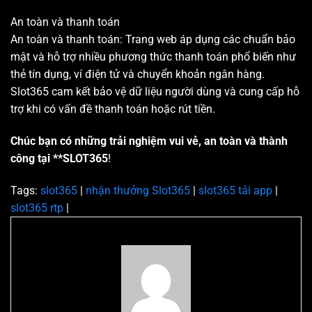
An toàn và thanh toán
An toàn và thanh toán: Trang web áp dụng các chuẩn bảo
mật và hỗ trợ nhiều phương thức thanh toán phổ biến như
thẻ tín dụng, ví điện tử và chuyển khoản ngân hàng.
Slot365 cam kết bảo vệ dữ liệu người dùng và cung cấp hỗ
trợ khi có vấn đề thanh toán hoặc rút tiền.
Chúc bạn có những trải nghiệm vui vẻ, an toàn và thành
công tại **SLOT365
!
Tags:
slot365
|
nhận thưởng Slot365
|
slot365 tải app
|
slot365 rtp
|