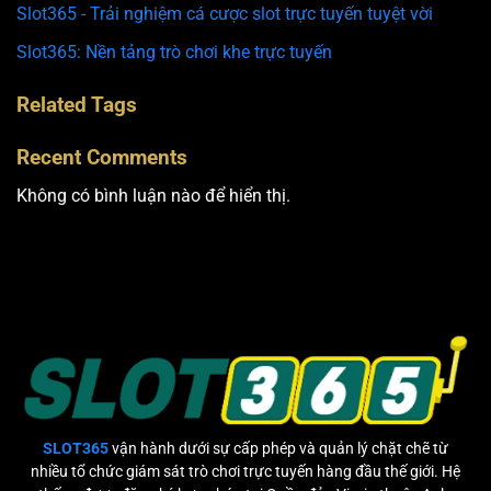
Slot365 - Trải nghiệm cá cược slot trực tuyến tuyệt vời
Slot365: Nền tảng trò chơi khe trực tuyến
Related Tags
Recent Comments
Không có bình luận nào để hiển thị.
SLOT365
vận hành dưới sự cấp phép và quản lý chặt chẽ từ
nhiều tổ chức giám sát trò chơi trực tuyến hàng đầu thế giới. Hệ