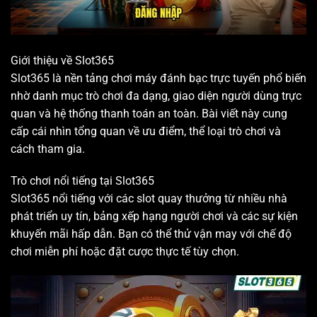
Giới thiệu về Slot365
Slot365 là nền tảng chơi máy đánh bạc trực tuyến phổ biến
nhờ danh mục trò chơi đa dạng, giao diện người dùng trực
quan và hệ thống thanh toán an toàn. Bài viết này cung
cấp cái nhìn tổng quan về ưu điểm, thể loại trò chơi và
cách tham gia.
Trò chơi nổi tiếng tại Slot365
Slot365 nổi tiếng với các slot quay thưởng từ nhiều nhà
phát triển uy tín, bảng xếp hạng người chơi và các sự kiện
khuyến mãi hấp dẫn. Bạn có thể thử vận may với chế độ
chơi miễn phí hoặc đặt cược thực tế tùy chọn.