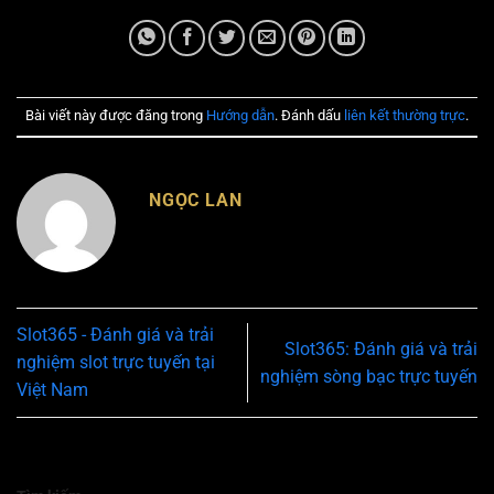
Bài viết này được đăng trong
Hướng dẫn
. Đánh dấu
liên kết thường trực
.
NGỌC LAN
Slot365 - Đánh giá và trải
Slot365: Đánh giá và trải
nghiệm slot trực tuyến tại
nghiệm sòng bạc trực tuyến
Việt Nam