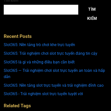
Tìm kiếm
TÌM
KIẾM
Recent Posts
Slot365: Nền tảng trò chơi khe trực tuyến
Slot365: Trải nghiệm chơi slot trực tuyến đáng tin cậy
Slot365 là gì và những điều bạn cần biết
Slot365 — Trải nghiệm chơi slot trực tuyến an toàn và hấp
dẫn
Slot365: Nền tảng slot trực tuyến và trải nghiệm đỉnh cao
Slot365 - Trải nghiệm slot trực tuyến tuyệt vời
Related Tags