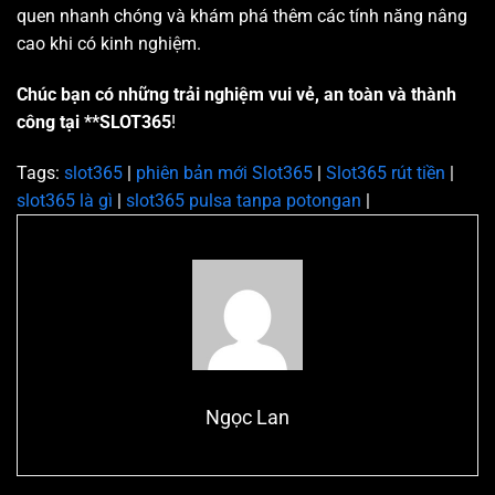
quen nhanh chóng và khám phá thêm các tính năng nâng
cao khi có kinh nghiệm.
Chúc bạn có những trải nghiệm vui vẻ, an toàn và thành
công tại **SLOT365
!
Tags:
slot365
|
phiên bản mới Slot365
|
Slot365 rút tiền
|
slot365 là gì
|
slot365 pulsa tanpa potongan
|
Ngọc Lan