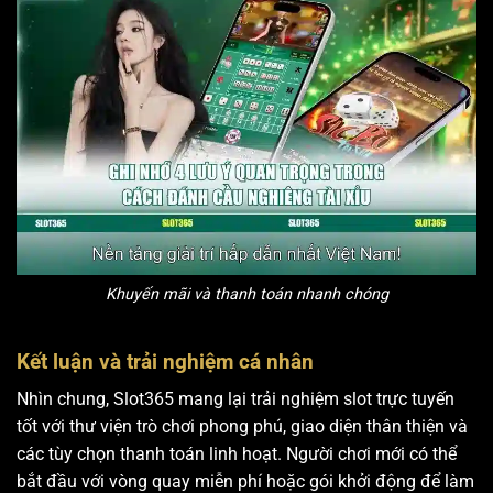
Khuyến mãi và thanh toán nhanh chóng
Kết luận và trải nghiệm cá nhân
Nhìn chung, Slot365 mang lại trải nghiệm slot trực tuyến
tốt với thư viện trò chơi phong phú, giao diện thân thiện và
các tùy chọn thanh toán linh hoạt. Người chơi mới có thể
bắt đầu với vòng quay miễn phí hoặc gói khởi động để làm