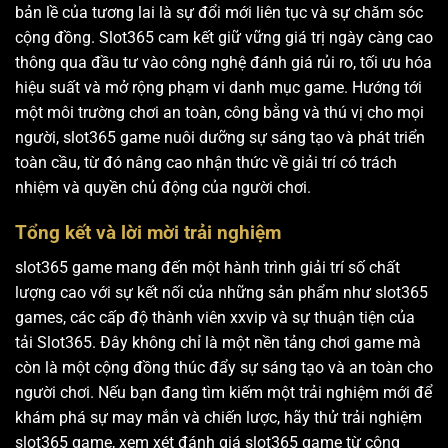
bản lề của tương lai là sự đổi mới liên tục và sự chăm sóc
cộng đồng. Slot365 cam kết giữ vững giá trị ngày càng cao
thông qua đầu tư vào công nghệ đánh giá rủi ro, tối ưu hóa
hiệu suất và mở rộng phạm vi danh mục game. Hướng tới
một môi trường chơi an toàn, công bằng và thú vị cho mọi
người, slot365 game nuôi dưỡng sự sáng tạo và phát triển
toàn cầu, từ đó nâng cao nhận thức về giải trí có trách
nhiệm và quyền chủ động của người chơi.
Tổng kết và lời mời trải nghiệm
slot365 game mang đến một hành trình giải trí số chất
lượng cao với sự kết nối của những sản phẩm như slot365
games, các cấp độ thành viên xxvip và sự thuận tiện của
tải Slot365. Đây không chỉ là một nền tảng chơi game mà
còn là một cộng đồng thúc đẩy sự sáng tạo và an toàn cho
người chơi. Nếu bạn đang tìm kiếm một trải nghiệm mới để
khám phá sự may mắn và chiến lược, hãy thử trải nghiệm
slot365 game, xem xét đánh giá slot365 game từ cộng