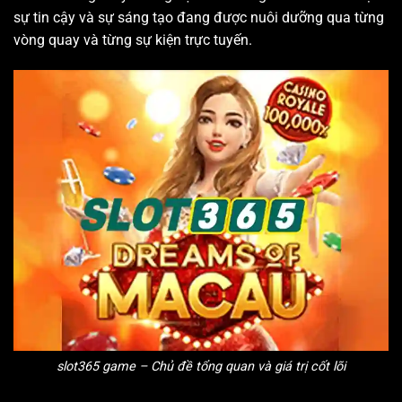
sự tin cậy và sự sáng tạo đang được nuôi dưỡng qua từng
vòng quay và từng sự kiện trực tuyến.
slot365 game – Chủ đề tổng quan và giá trị cốt lõi