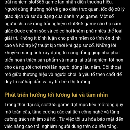
trải nghiệm slot365 game lẫn nhận diện thương hiệu.
Người dùng thường nói về giao diện trực quan, tốc độ xử lý
giao dịch và sự đa dạng của danh mục game. Một số
người chia sẻ rằng trải nghiệm slot365 game cho họ cảm
giác được chăm sóc và có cơ hội khám phá nhiều thể loại
giải trí. Không ít bình luận cho phần mềm có tính ổn định
cao và hỗ trợ kỹ thuật kịp thời khi gặp sự cố. Những lời
khuyên mang tính xây dựng từ cộng đồng giúp nhà phát
triển hoàn thiện sản phẩm và mang lại trải nghiệm tốt hơn
cho cả người chơi mới lẫn người dùng lâu năm. Đối thoại
mở giữa thương hiệu và người chơi là yếu tố then chốt để
duy trì sự hấp dẫn và uy tín trên thị trường.
Phát triển hướng tới tương lai và tầm nhìn
Trong thời đại số, slot365 game đặt mục tiêu mở rộng quy
mô toàn cầu, tăng cường các cải tiến công nghệ và tăng
cường trách nhiệm xã hội. Từ việc tối ưu hóa bảo mật đến
việc nâng cao trải nghiệm người dùng trên đa nền tảng,