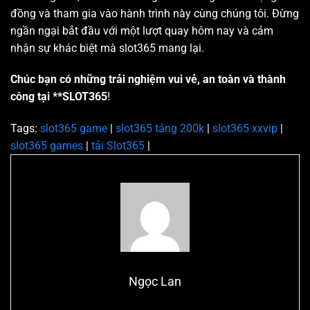
đồng và tham gia vào hành trình này cùng chúng tôi. Đừng
ngần ngại bắt đầu với một lượt quay hôm nay và cảm
nhận sự khác biệt mà slot365 mang lại.
Chúc bạn có những trải nghiệm vui vẻ, an toàn và thành
công tại **SLOT365
!
Tags:
slot365 game
|
slot365 tảng 200k
|
slot365 xxvip
|
slot365 games
|
tải Slot365
|
Ngọc Lan