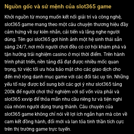
Nguồn gốc và sứ mệnh của slot365 game
Khởi nguồn từ mong muốn kết nối giải trí và công nghệ,
slot365 game mang theo một câu chuyện thương hiệu đầy
cảm hứng về sự kiên nhẫn, cải tiến và lắng nghe người
dùng. Tên gọi slot365 gợi hình ảnh một hệ sinh thái sẵn
sàng 24/7, nơi mỗi người chơi đều có cơ hội khám phá và
tận hưởng trải nghiệm casino ở mọi thời điểm. Trên hành
trình phát triển, nền tảng đã đạt được nhiều mốc quan
trọng, từ việc tối ưu hóa bảo mật cho các giao dịch cho
đến mở rộng danh mục game với các đối tác uy tín. Những
yếu tố này được bổ sung bởi các gợi ý như slot365 tảng
200k để người chơi thử nghiệm với số vốn vừa phải và
slot365 xxvip để thỏa mãn nhu cầu riêng tư và tiện nghi
của nhóm người dùng trung thành. Câu chuyện của
slot365 game không chỉ nói về lợi ích ngắn hạn mà còn về
cam kết đồng hành, đổi mới và lan tỏa tinh thần tích cực
trên thị trường game trực tuyến.