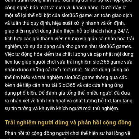
công nghệ, bảo mật và dịch vụ khách hàng. Dưới đây là
một số lợi thế nổi bật của slot365 game: an toàn giao dịch
và tuân thủ quy định, hiệu suất xử lý nhanh và ổn định,
giao diện người dùng thân thiện, hỗ trợ khách hàng 24/7,
tích hợp các gói thành viên như xxvip giúp cá nhân hóa trải
nghiệm, và sự đa dạng của kho game như slot365 games.
Việc tự động hóa kiểm tra chất lượng và cập nhật nội dung
liên tục giúp người chơi vừa trải nghiệm slot365 game vừa
nhận được những cải tiến mới nhất. Người dùng cũng có
thể tìm hiểu và trải nghiệm slot365 game thông qua các
kênh dễ tiếp cận như tải Slot365 và các cửa hàng ứng
dụng phổ biến. Để đánh giá tổng thể, nhiều người đã đưa
ra nhận xét về tính linh hoạt và chất lượng hỗ trợ, làm tăng
sự tin tưởng và khuyến khích người mới thử nghiệm.
Trải nghiệm người dùng và phản hồi cộng đồng
Phản hồi từ cộng đồng người chơi thể hiện sự hài lòng về