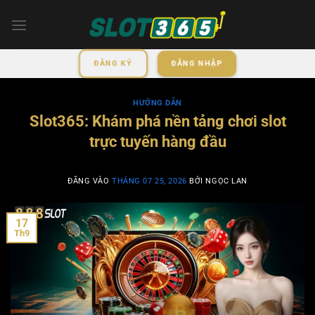
Bỏ
qua
nội
dung
ĐĂNG KÝ
ĐĂNG NHẬP
HƯỚNG DẪN
Slot365: Khám phá nền tảng chơi slot
trực tuyến hàng đầu
ĐĂNG VÀO
THÁNG 07 25, 2026
BỞI
NGỌC LAN
17
Th9