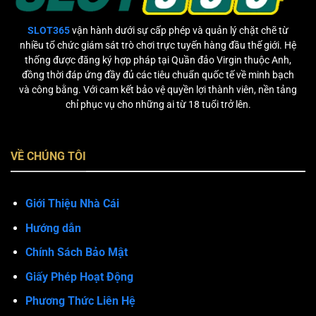
SLOT365
vận hành dưới sự cấp phép và quản lý chặt chẽ từ
nhiều tổ chức giám sát trò chơi trực tuyến hàng đầu thế giới. Hệ
thống được đăng ký hợp pháp tại Quần đảo Virgin thuộc Anh,
đồng thời đáp ứng đầy đủ các tiêu chuẩn quốc tế về minh bạch
và công bằng. Với cam kết bảo vệ quyền lợi thành viên, nền tảng
chỉ phục vụ cho những ai từ 18 tuổi trở lên.
VỀ CHÚNG TÔI
Giới Thiệu Nhà Cái
Hướng dẫn
Chính Sách Bảo Mật
Giấy Phép Hoạt Động
Phương Thức Liên Hệ