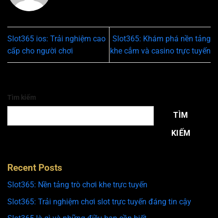
Slot365 ios: Trải nghiệm cao
Slot365: Khám phá nền tảng
cấp cho người chơi
khe cắm và casino trực tuyến
Tìm kiếm
TÌM
KIẾM
Recent Posts
Slot365: Nền tảng trò chơi khe trực tuyến
Slot365: Trải nghiệm chơi slot trực tuyến đáng tin cậy