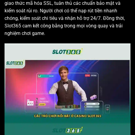
giao thức mã hóa SSL, tuân thủ các chuẩn bảo mật và
kiểm soát rủi ro. Người chơi có thể nạp rút tiền nhanh
chóng, kiểm soát chi tiêu và nhận hỗ trợ 24/7. Đồng thời,
Slot365 cam kết công bằng trong mọi vòng quay và trải
nghiệm chơi game.