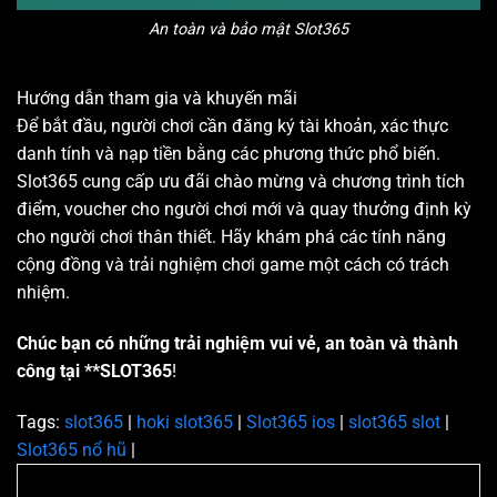
An toàn và bảo mật Slot365
Hướng dẫn tham gia và khuyến mãi
Để bắt đầu, người chơi cần đăng ký tài khoản, xác thực
danh tính và nạp tiền bằng các phương thức phổ biến.
Slot365 cung cấp ưu đãi chào mừng và chương trình tích
điểm, voucher cho người chơi mới và quay thưởng định kỳ
cho người chơi thân thiết. Hãy khám phá các tính năng
cộng đồng và trải nghiệm chơi game một cách có trách
nhiệm.
Chúc bạn có những trải nghiệm vui vẻ, an toàn và thành
công tại **SLOT365
!
Tags:
slot365
|
hoki slot365
|
Slot365 ios
|
slot365 slot
|
Slot365 nổ hũ
|