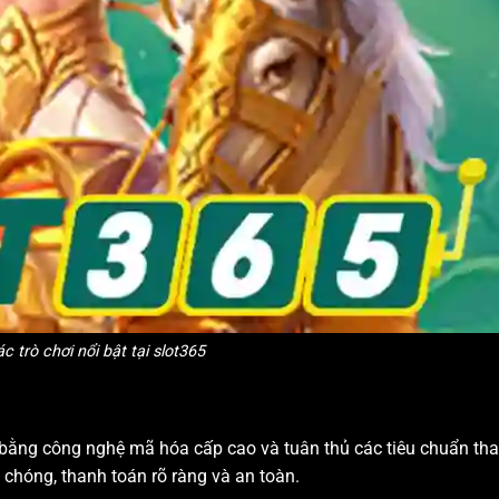
c trò chơi nổi bật tại slot365
i bằng công nghệ mã hóa cấp cao và tuân thủ các tiêu chuẩn th
chóng, thanh toán rõ ràng và an toàn.