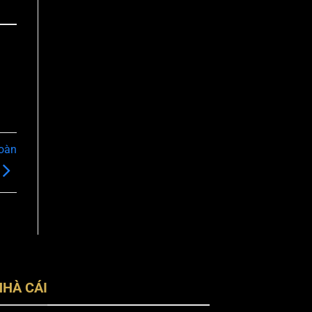
toàn
NHÀ CÁI