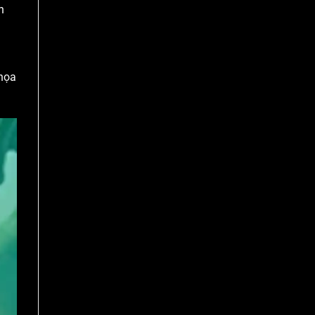
h
 họa