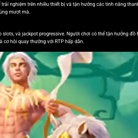
 trải nghiệm trên nhiều thiết bị và tận hưởng các tính năng than
 dùng mượt mà.
 slots, và jackpot progressive. Người chơi có thể tận hưởng đồ
à cơ hội quay thưởng với RTP hấp dẫn.