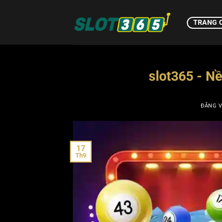
Bỏ
qua
TRANG 
nội
dung
slot365 - Nề
ĐĂNG 
17
Th9