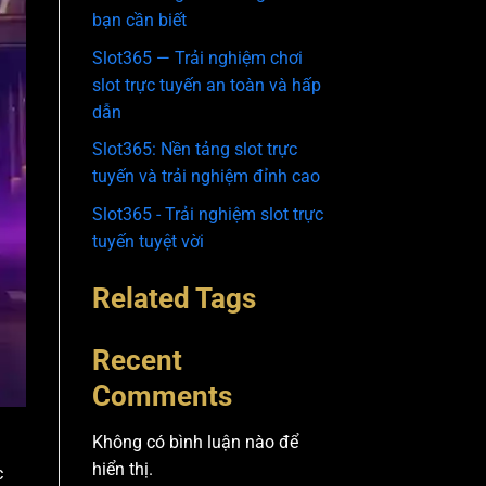
bạn cần biết
Slot365 — Trải nghiệm chơi
slot trực tuyến an toàn và hấp
dẫn
Slot365: Nền tảng slot trực
tuyến và trải nghiệm đỉnh cao
Slot365 - Trải nghiệm slot trực
tuyến tuyệt vời
Related Tags
Recent
Comments
Không có bình luận nào để
hiển thị.
c