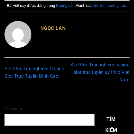
Bài viết này được đăng trong
Hướng dẫn
. Đánh dấu
liên kết thường trực
.
NGỌC LAN
Slot365: Trai nghiem casino
Slot365: Trải nghiệm Casino
slot truc tuyên uy tín o Viet
Slot Trực Tuyến Đỉnh Cao
Nam
Tìm kiếm
TÌM
KIẾM