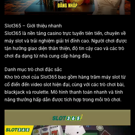
Slot365 – Giới thiệu nhanh
Slot365 là nền tảng casino trực tuyến tiên tiến, chuyên về
máy slot và trải nghiệm giải trí đỉnh cao. Người chơi được
tận hưởng giao diện thân thiện, độ tin cậy cao và các trò
chơi đa dạng từ nhà cung cấp hàng đầu.
Danh mục trò chơi đặc sắc
Kho trò chơi của Slot365 bao gồm hàng trăm máy slot từ
cổ điển đến video slot hiện đại, cùng với các trò chơi bài,
blackjack và roulette. Mô hình thanh toán nhanh và tính
năng thưởng hấp dẫn được tích hợp trong mỗi trò chơi.