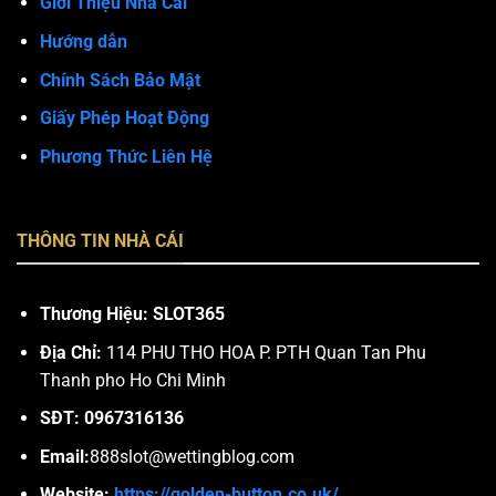
Giới Thiệu Nhà Cái
Hướng dẫn
Chính Sách Bảo Mật
Giấy Phép Hoạt Động
Phương Thức Liên Hệ
THÔNG TIN NHÀ CÁI
Thương Hiệu: SLOT365
Địa Chỉ:
114 PHU THO HOA P. PTH Quan Tan Phu
Thanh pho Ho Chi Minh
SĐT:
0967316136
Email:
888slot@wettingblog.com
Website:
https://golden-button.co.uk/