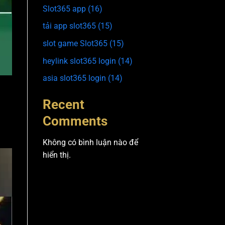
Slot365 app (16)
tải app slot365 (15)
slot game Slot365 (15)
heylink slot365 login (14)
asia slot365 login (14)
Recent
Comments
Không có bình luận nào để
hiển thị.