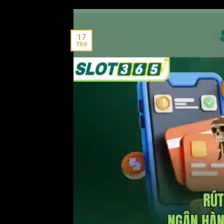
17
Th9