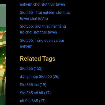
nghiệm chơi slot trực tuyến
Slot365 - Trải nghiệm slot trực
tuyến chất lượng
Slot365: Giới thiệu nền tảng
trò chơi slot trực tuyến
Slot365: Tổng quan và trải
nghiệm
Related Tags
Slot365 (153)
đăng nhập Slot365 (26)
Slot365 ios (19)
Slot365 nổ hũ (17)
tải Slot365 (17)