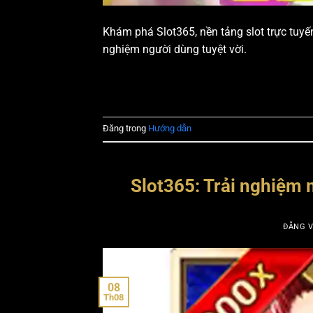
Khám phá Slot365, nền tảng slot trực tuyến
nghiệm người dùng tuyệt vời.
Đăng trong
Hướng dẫn
Slot365: Trải nghiệm 
ĐĂNG 
08
Th08