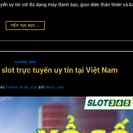
yến uy tín với đa dạng máy đánh bạc, giao diện thân thiện và b
TIẾP TỤC ĐỌC
→
HƯỚNG DẪN
slot trực tuyến uy tín tại Việt Nam
VÀO
THÁNG 08 08, 2026
BỞI
NGỌC LAN