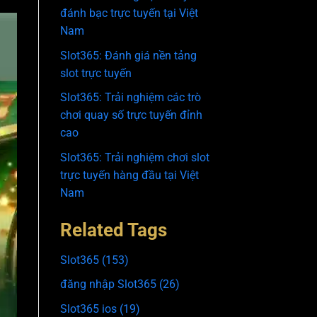
đánh bạc trực tuyến tại Việt
Nam
Slot365: Đánh giá nền tảng
slot trực tuyến
Slot365: Trải nghiệm các trò
chơi quay số trực tuyến đỉnh
cao
Slot365: Trải nghiệm chơi slot
trực tuyến hàng đầu tại Việt
Nam
Related Tags
Slot365 (153)
đăng nhập Slot365 (26)
Slot365 ios (19)