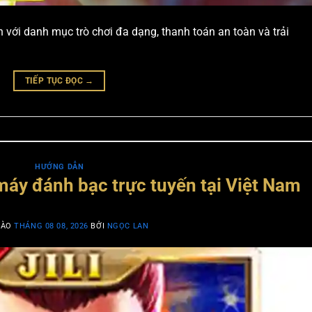
 với danh mục trò chơi đa dạng, thanh toán an toàn và trải
TIẾP TỤC ĐỌC
→
HƯỚNG DẪN
máy đánh bạc trực tuyến tại Việt Nam
VÀO
THÁNG 08 08, 2026
BỞI
NGỌC LAN