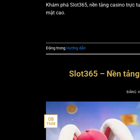
Khám phá Slot365, nền tảng casino trực tu
mật cao.
Đăng trong
Hướng dẫn
Slot365 – Nền tảng 
ĐĂNG 
08
Th08