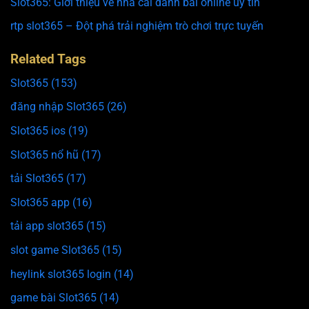
Slot365: Giới thiệu về nhà cái danh bài online uy tín
rtp slot365 – Đột phá trải nghiệm trò chơi trực tuyến
Related Tags
Slot365 (153)
đăng nhập Slot365 (26)
Slot365 ios (19)
Slot365 nổ hũ (17)
tải Slot365 (17)
Slot365 app (16)
tải app slot365 (15)
slot game Slot365 (15)
heylink slot365 login (14)
game bài Slot365 (14)