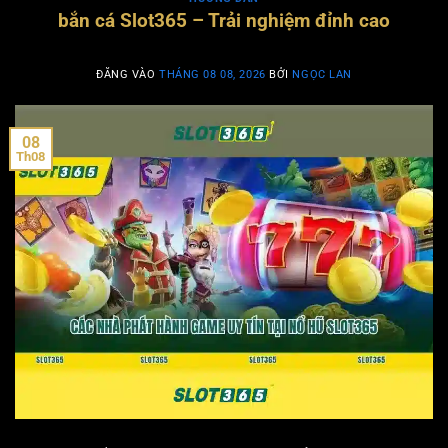
bắn cá Slot365 – Trải nghiệm đỉnh cao
ĐĂNG VÀO
THÁNG 08 08, 2026
BỞI
NGỌC LAN
08
Th08