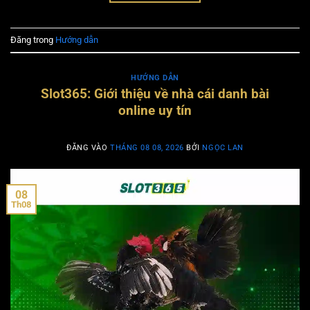
Đăng trong
Hướng dẫn
HƯỚNG DẪN
Slot365: Giới thiệu về nhà cái danh bài
online uy tín
ĐĂNG VÀO
THÁNG 08 08, 2026
BỞI
NGỌC LAN
08
Th08