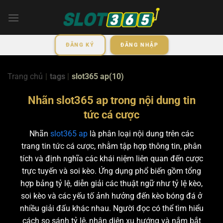
Bỏ
qua
nội
dung
ĐĂNG KÝ
ĐĂNG NHẬP
Trang chủ
|
tags
|
slot365 ap(10)
Nhãn slot365 ap trong nội dung tin
tức cá cược
Nhãn
slot365 ap
là phân loại nội dung trên các
trang tin tức cá cược, nhằm tập hợp thông tin, phân
tích và định nghĩa các khái niệm liên quan đến cược
trực tuyến và soi kèo. Ứng dụng phổ biến gồm tổng
hợp bảng tỷ lệ, diễn giải các thuật ngữ như tỷ lệ kèo,
soi kèo và các yếu tố ảnh hưởng đến kèo bóng đá ở
nhiều giải đấu khác nhau. Người đọc có thể tìm hiểu
cách so sánh tỷ lệ, nhận diện xu hướng và nắm bắt