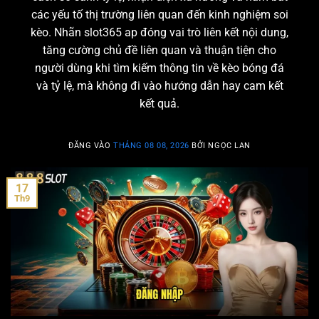
các yếu tố thị trường liên quan đến kinh nghiệm soi
kèo. Nhãn slot365 ap đóng vai trò liên kết nội dung,
tăng cường chủ đề liên quan và thuận tiện cho
người dùng khi tìm kiếm thông tin về kèo bóng đá
và tỷ lệ, mà không đi vào hướng dẫn hay cam kết
kết quả.
ĐĂNG VÀO
THÁNG 08 08, 2026
BỞI
NGỌC LAN
17
Th9