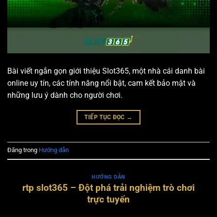
Bài viết ngắn gọn giới thiệu Slot365, một nhà cái danh bài
online uy tín, các tính năng nổi bật, cam kết bảo mật và
những lưu ý dành cho người chơi.
TIẾP TỤC ĐỌC
→
Đăng trong
Hướng dẫn
HƯỚNG DẪN
rtp slot365 – Đột phá trải nghiệm trò chơi
trực tuyến