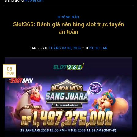
Đăng trong
Hướng dẫn
HƯỚNG DẪN
Slot365: Đánh giá nền tảng slot trực tuyến
an toàn
ĐĂNG VÀO
THÁNG 08 08, 2026
BỞI
NGỌC LAN
08
Th08