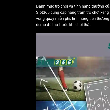
Danh mục trò chơi và tính năng thưởng củ
Slot365 cung cấp hàng trăm trò chơi xèng
vòng quay miễn phí, tính năng tiền thưởng
demo để thử trước khi chơi thật.