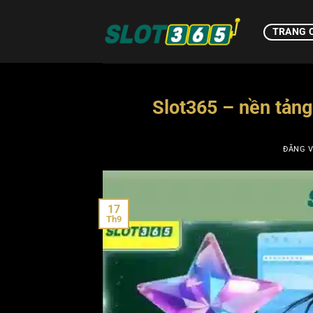
Bỏ
qua
TRANG 
nội
dung
Slot365 – nền tảng
ĐĂNG 
17
Th9