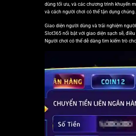
dùng tối ưu, và các chương trình khuyến m
và cách người chơi có thể tận dụng chúng.
Giao diện người dùng và trải nghiệm người
Slot365 nổi bật với giao diện sạch sẽ, điề
Người chơi có thể dễ dàng tìm kiếm trò chơ