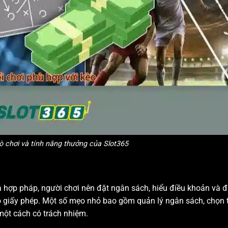
ò chơi và tính năng thưởng của Slot365
 hợp pháp, người chơi nên đặt ngân sách, hiểu điều khoản và đ
có giấy phép. Một số mẹo nhỏ bao gồm quản lý ngân sách, chọn 
một cách có trách nhiệm.