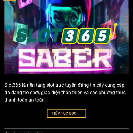
Slot365 là nền tảng slot trực tuyến đáng tin cậy cung cấp
đa dạng trò chơi, giao diện thân thiện và các phương thức
thanh toán an toàn.
TIẾP TỤC ĐỌC
→