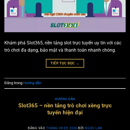
Khám phá Slot365, nền tảng slot trực tuyến uy tín với các
trò chơi đa dạng, bảo mật và thanh toán nhanh chóng.
TIẾP TỤC ĐỌC
→
Đăng trong
Hướng dẫn
HƯỚNG DẪN
Slot365 – nền tảng trò chơi xèng trực
tuyến hiện đại
ĐĂNG VÀO
THÁNG 08 09, 2026
BỞI
NGỌC LAN