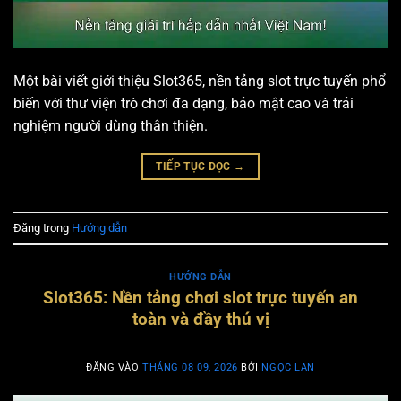
Một bài viết giới thiệu Slot365, nền tảng slot trực tuyến phổ
biến với thư viện trò chơi đa dạng, bảo mật cao và trải
nghiệm người dùng thân thiện.
TIẾP TỤC ĐỌC
→
Đăng trong
Hướng dẫn
HƯỚNG DẪN
Slot365: Nền tảng chơi slot trực tuyến an
toàn và đầy thú vị
ĐĂNG VÀO
THÁNG 08 09, 2026
BỞI
NGỌC LAN