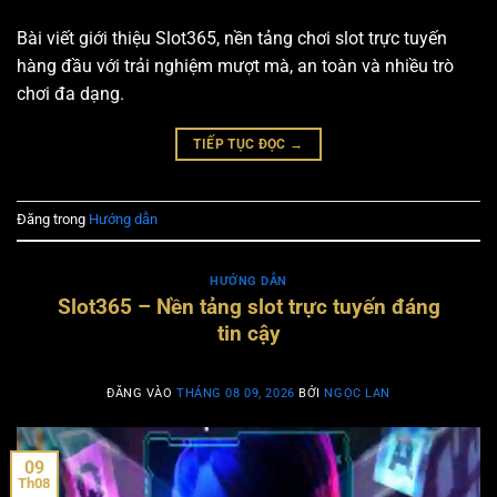
Bài viết giới thiệu Slot365, nền tảng chơi slot trực tuyến
hàng đầu với trải nghiệm mượt mà, an toàn và nhiều trò
chơi đa dạng.
TIẾP TỤC ĐỌC
→
Đăng trong
Hướng dẫn
HƯỚNG DẪN
Slot365 – Nền tảng slot trực tuyến đáng
tin cậy
ĐĂNG VÀO
THÁNG 08 09, 2026
BỞI
NGỌC LAN
09
Th08