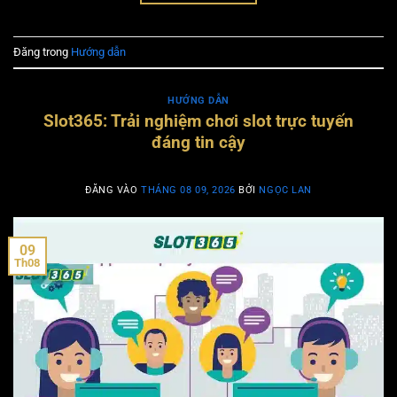
Đăng trong
Hướng dẫn
HƯỚNG DẪN
Slot365: Trải nghiệm chơi slot trực tuyến
đáng tin cậy
ĐĂNG VÀO
THÁNG 08 09, 2026
BỞI
NGỌC LAN
09
Th08