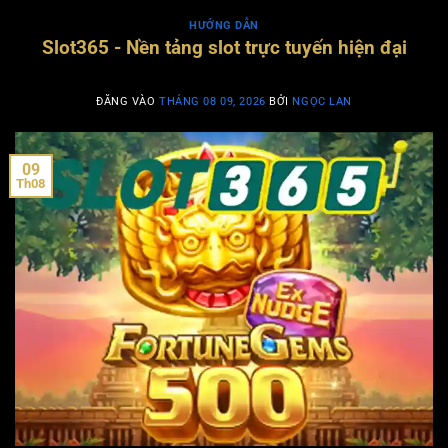
HƯỚNG DẪN
Slot365 - Nền tảng slot trực tuyến hiện đại
ĐĂNG VÀO
THÁNG 08 09, 2026
BỞI
NGỌC LAN
09
Th08