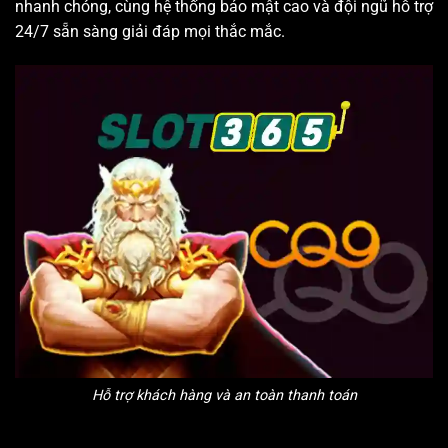
nhanh chóng, cùng hệ thống bảo mật cao và đội ngũ hỗ trợ
24/7 sẵn sàng giải đáp mọi thắc mắc.
Hỗ trợ khách hàng và an toàn thanh toán